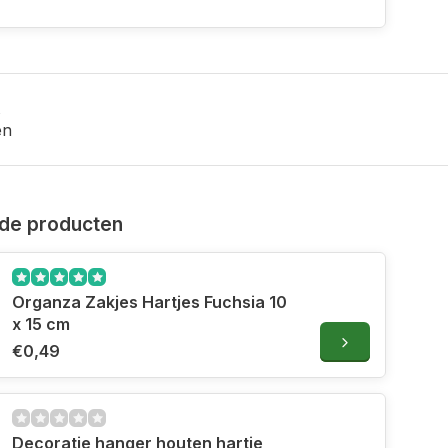
en
de producten
Organza Zakjes Hartjes Fuchsia 10
x 15 cm
€0,49
Decoratie hanger houten hartje