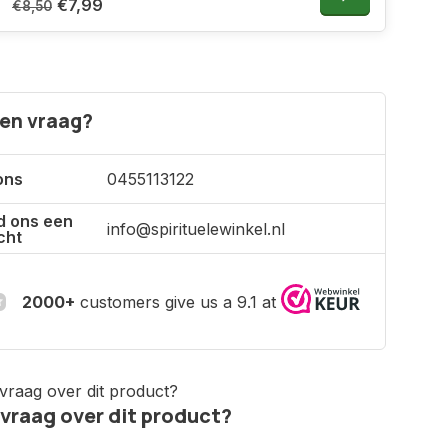
€7,99
€8,50
een vraag?
ons
0455113122
d ons een
info@spirituelewinkel.nl
cht
2000+
customers give us a 9.1 at
 vraag over dit product?