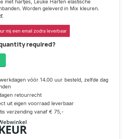
 met hartjes, Leuke Harten elastische
mbanden. Worden geleverd in Mix kleuren.
er
uur mij een email zodra leverbaar
quantity required?
!
werkdagen vóór 14.00 uur besteld, zelfde dag
nden
dagen retourrecht
ct uit eigen voorraad leverbaar
tis verzending vanaf € 75,-