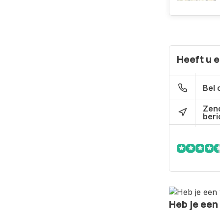
Heeft u 
Bel 
Zen
beri
Heb je een