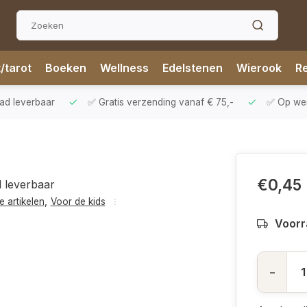
t/tarot
Boeken
Wellness
Edelstenen
Wierook
Re
aad leverbaar
✅ Gratis verzending vanaf € 75,-
✅ Op werk
€0,45
d leverbaar
e artikelen
,
Voor de kids
Voorr
-