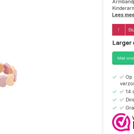
Armbandje
Kinderar
Lees me
!
St
Larger 
Mail ons
✅ Op 
verzo
✅ 14 
✅ Dire
✅ Gra