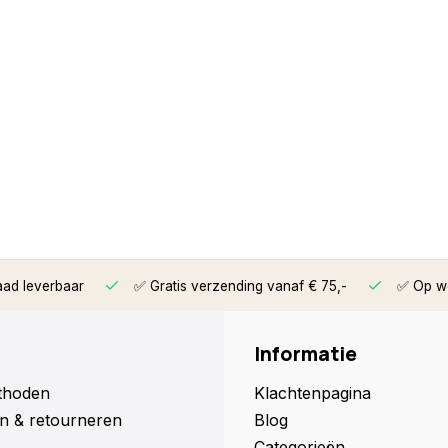
aad leverbaar
✅ Gratis verzending vanaf € 75,-
✅ Op we
Informatie
thoden
Klachtenpagina
n & retourneren
Blog
Categorieën