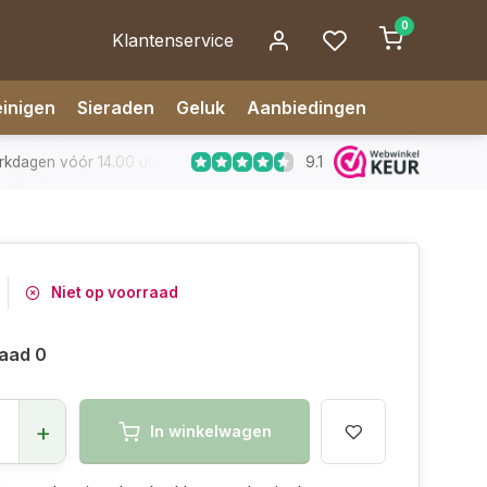
0
Klantenservice
inigen
Sieraden
Geluk
Aanbiedingen
9.1
dagen vóór 14.00 uur besteld, zelfde dag verzonden
✅ 14 da
Niet op voorraad
aad 0
+
In winkelwagen