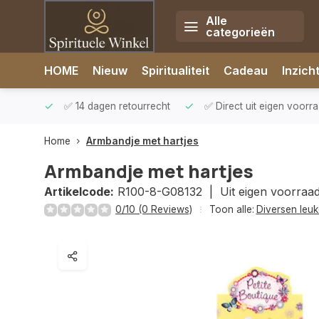
Alle
categorieën
Afrekenen is uitgeschakeld.
HOME
Nieuw
Spiritualiteit
Cadeau
Inzich
rzonden
✅ 14 dagen retourrecht
✅ Direct uit eigen voorr
Home
Armbandje met hartjes
Armbandje met hartjes
Artikelcode:
R100-8-G08132 |
Uit eigen voorraa
0/10 (0 Reviews)
Toon alle:
Diversen leuk