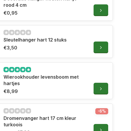
rood 4 cm
€0,95
Sleutelhanger hart 12 stuks
€3,50
Wierookhouder levensboom met
hartjes
€8,99
-6%
Dromenvanger hart 17 cm kleur
turkoois