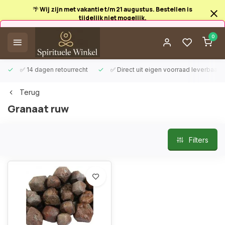
🌴 Wij zijn met vakantie t/m 21 augustus. Bestellen is
tijdelijk niet mogelijk.
Afrekenen is uitgeschakeld.
0
✅ 14 dagen retourrecht
✅ Direct uit eigen voorraad leverbaar
Terug
Granaat ruw
Filters