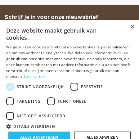
Schrijf je in voor onze nieuwsbrief
×
Ontvang inspiratie, nieuwe producten en exclusieve
Deze website maakt gebruik van
aanbiedingen.
cookies.
We gebruiken cookies om inhoud en advertenties te personaliseren
Abonneer
en om ons verkeer te analyseren. We delen ook informatie over uw
gebruik van onze site met onze advertentie- en analysepartners, die
deze kunnen combineren met andere informatie die u aan hen heeft
verstrekt of die zij hebben verzameld door uw gebruik van hun
diensten.
Lees verder
STRIKT NOODZAKELIJK
PRESTATIE
TARGETING
FUNCTIONEEL
© Spirituele winkel • Sinds 2006 • Dé vertrouwde spirituele webshop
van Nederland
NIET-GECLASSIFICEERD
Algemene voorwaarden
Disclaimer
Privacy Policy
Sitemap
DETAILS WEERGEVEN
ALLES ACCEPTEREN
ALLES AFWIJZEN