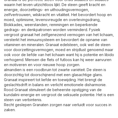
waarin het leven uitzichtloos lijkt. De steen geeft kracht en
energie, doorzettings- en uithoudingsvermogen,
zelfvertrouwen, wilskracht en vitaliteit. Het bevordert hoop en
moed, optimisme, levensvreugde en overlevingsdrang,
Blokkades, weerstanden, remmingen en beperkende
gedrags- en denkpatronen worden verminderd. Fysiek
vergroot granaat het zelfgenezend vermogen van het lichaam,
versterkt het immuunsysteem en bevordert de opname van
vitaminen en mineralen. Granaat edelsteen, ook wel de steen
voor doorzettingsvermogen, moed en strijdlust genoemd maar
ook voor de liefde van het lichaam want hij is potentie en libido
verhogend. Mensen die flets of futloos kan hij weer aanvuren
en motiveren en voor nieuwe hoop zorgen.
almandien is een roodbruin tot zwarte variëteit. De steen is
doorzichtig tot doorschijnend met een glasachtige glans.
Granaat inspireert tot liefde en toewijding. Het brengt de
geslachtsdrift in balans en verlicht emotionele disharmonie.
Rood Granaat stimuleert de beheerste opstijging van de
kundalini-energie en vergroot de seksuele potentie. Het is een
steen van verbintenis.
Recht geslepen Granaten zorgen naar verluidt voor succes in
zaken.