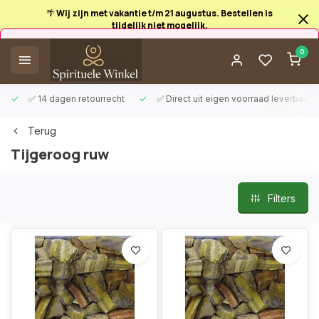
🌴 Wij zijn met vakantie t/m 21 augustus. Bestellen is
tijdelijk niet mogelijk.
Afrekenen is uitgeschakeld.
0
✅ 14 dagen retourrecht
✅ Direct uit eigen voorraad leverbaar
Terug
Tijgeroog ruw
Filters