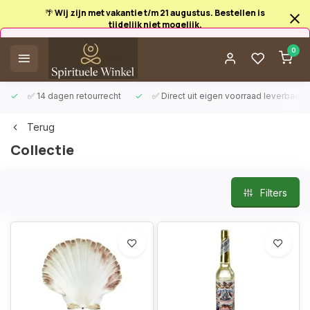
🌴 Wij zijn met vakantie t/m 21 augustus. Bestellen is
tijdelijk niet mogelijk.
Afrekenen is uitgeschakeld.
0
✅ 14 dagen retourrecht
✅ Direct uit eigen voorraad leverbaar
Terug
Collectie
Filters