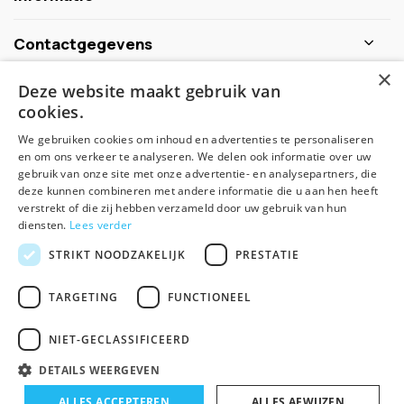
Contactgegevens
×
Deze website maakt gebruik van
Schijf je nu in voor de nieuwsbrief
cookies.
We gebruiken cookies om inhoud en advertenties te personaliseren
Abonneer
en om ons verkeer te analyseren. We delen ook informatie over uw
gebruik van onze site met onze advertentie- en analysepartners, die
deze kunnen combineren met andere informatie die u aan hen heeft
verstrekt of die zij hebben verzameld door uw gebruik van hun
diensten.
Lees verder
STRIKT NOODZAKELIJK
PRESTATIE
TARGETING
FUNCTIONEEL
© Spirituele winkel - Theme made by
Pie
NIET-GECLASSIFICEERD
Algemene voorwaarden
Disclaimer
Privacy Policy
Sitemap
DETAILS WEERGEVEN
ALLES ACCEPTEREN
ALLES AFWIJZEN