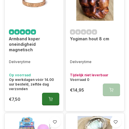
Armband koper
Yogiman hout 8 cm
oneindigheid
magnetisch
Deliverytime
Deliverytime
Op voorraad
Tijdelijk niet leverbaar
Op werkdagen vóór 14.00
Voorraad 0
uur besteld, zelfde dag
verzonden
€14,95
€7,50