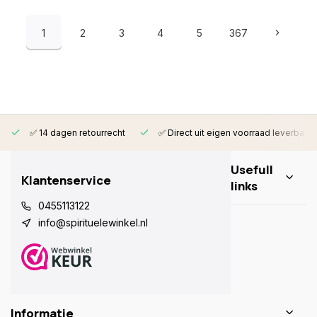
1
2
3
4
5
367
✅ 14 dagen retourrecht
✅ Direct uit eigen voorraad leverbaar
Usefull
Klantenservice
links
0455113122
info@spirituelewinkel.nl
Informatie