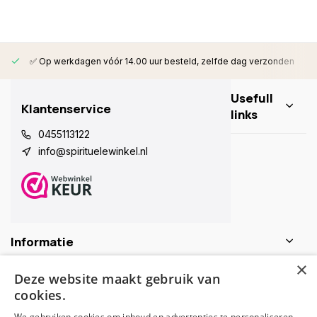
✅ Op werkdagen vóór 14.00 uur besteld, zelfde dag verzonden
Usefull
Klantenservice
links
0455113122
info@spirituelewinkel.nl
Informatie
×
Deze website maakt gebruik van
Contactgegevens
cookies.
We gebruiken cookies om inhoud en advertenties te personaliseren