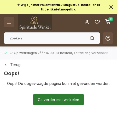
🌴 Wij zijn met vakantie t/m 21 augustus. Bestellen is
tijdelijk niet mogelijk.
0
Afrekenen is uitgeschakeld.
✅ Op werkdagen vóór 14.00 uur besteld, zelfde dag verzonden
Terug
Oops!
Oeps! De opgevraagde pagina kon niet gevonden worden.
Ga verder met winkelen